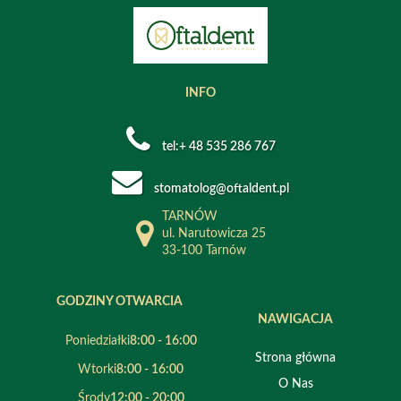
INFO
tel:+ 48 535 286 767
stomatolog@oftaldent.pl
TARNÓW
ul. Narutowicza 25
33-100 Tarnów
GODZINY OTWARCIA
NAWIGACJA
Poniedziałki
8:00 - 16:00
Strona główna
Wtorki
8:00 - 16:00
O Nas
Środy
12:00 - 20:00